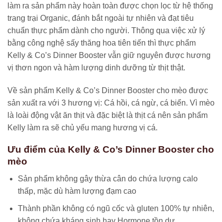
làm ra sản phẩm này hoàn toàn được chọn lọc từ hệ thống
trang trại Organic, đánh bắt ngoài tự nhiên và đạt tiêu
chuẩn thực phẩm dành cho người. Thông qua việc xử lý
bằng công nghệ sấy thăng hoa tiên tiến thì thực phẩm
Kelly & Co’s Dinner Booster vẫn giữ nguyên được hương
vị thơn ngon và hàm lượng dinh dưỡng từ thịt thật.
Về sản phẩm Kelly & Co’s Dinner Booster cho mèo được
sản xuất ra với 3 hương vị: Cá hồi, cá ngừ, cá biển. Vì mèo
là loài động vật ăn thịt và đặc biệt là thịt cá nên sản phẩm
Kelly làm ra sẽ chủ yếu mang hương vị cá.
Ưu điểm của Kelly & Co’s Dinner Booster cho
mèo
Sản phẩm không gây thừa cân do chứa lượng calo
thấp, mặc dù hàm lượng đạm cao
Thành phần không có ngũ cốc và gluten 100% tự nhiên,
không chứa kháng sinh hay Hormone tồn dư