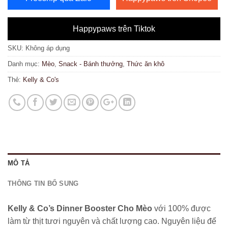
Happypaws trên Tiktok
SKU:
Không áp dụng
Danh mục:
Mèo
,
Snack - Bánh thưởng
,
Thức ăn khô
Thẻ:
Kelly & Co's
MÔ TẢ
THÔNG TIN BỔ SUNG
Kelly & Co’s Dinner Booster Cho Mèo
với 100% được
làm từ thịt tươi nguyên và chất lượng cao. Nguyên liệu để