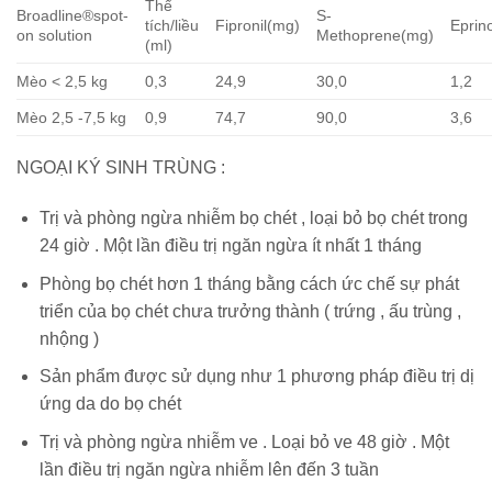
Thể
Broadline®spot-
S-
tích/liều
Fipronil(mg)
Eprin
on solution
Methoprene(mg)
(ml)
Mèo < 2,5 kg
0,3
24,9
30,0
1,2
Mèo 2,5 -7,5 kg
0,9
74,7
90,0
3,6
NGOẠI KÝ SINH TRÙNG :
Trị và phòng ngừa nhiễm bọ chét , loại bỏ bọ chét trong
24 giờ . Một lần điều trị ngăn ngừa ít nhất 1 tháng
Phòng bọ chét hơn 1 tháng bằng cách ức chế sự phát
triển của bọ chét chưa trưởng thành ( trứng , ấu trùng ,
nhộng )
Sản phẩm được sử dụng như 1 phương pháp điều trị dị
ứng da do bọ chét
Trị và phòng ngừa nhiễm ve . Loại bỏ ve 48 giờ . Một
lần điều trị ngăn ngừa nhiễm lên đến 3 tuần