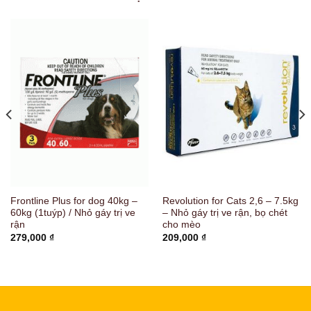
Frontline Plus for dog 40kg –
Revolution for Cats 2,6 – 7.5kg
60kg (1tuýp) / Nhỏ gáy trị ve
– Nhỏ gáy trị ve rận, bọ chét
rận
cho mèo
279,000
₫
209,000
₫