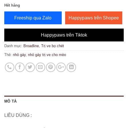
Hết hàng
Freeship qua Zalo
Happypaws trên Shopee
Happypaws trên Tiktok
Danh mục:
Broadline
,
Trị ve bọ chét
Thẻ:
nhỏ gáy
,
nhỏ gáy trị ve cho mèo
MÔ TẢ
LIỀU DÙNG :