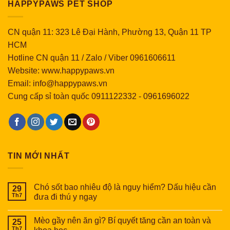
HAPPYPAWS PET SHOP
CN quận 11: 323 Lê Đại Hành, Phường 13, Quận 11 TP
HCM
Hotline CN quận 11 / Zalo / Viber 0961606611
Website: www.happypaws.vn
Email: info@happypaws.vn
Cung cấp sỉ toàn quốc
0911122332
-
0961696022
TIN MỚI NHẤT
Chó sốt bao nhiêu độ là nguy hiểm? Dấu hiệu cần
29
Th7
đưa đi thú y ngay
Mèo gầy nên ăn gì? Bí quyết tăng cần an toàn và
25
Th7