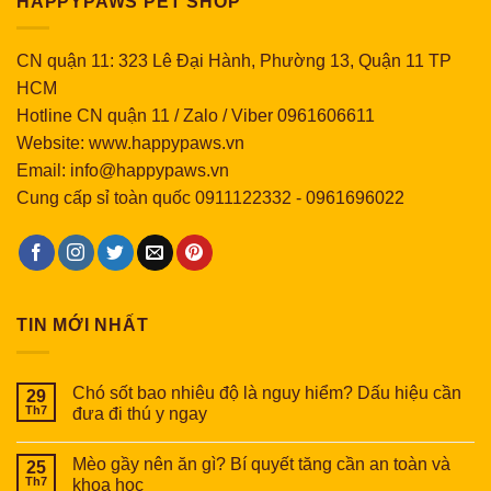
HAPPYPAWS PET SHOP
CN quận 11: 323 Lê Đại Hành, Phường 13, Quận 11 TP
HCM
Hotline CN quận 11 / Zalo / Viber 0961606611
Website: www.happypaws.vn
Email: info@happypaws.vn
Cung cấp sỉ toàn quốc
0911122332
-
0961696022
TIN MỚI NHẤT
Chó sốt bao nhiêu độ là nguy hiểm? Dấu hiệu cần
29
Th7
đưa đi thú y ngay
Mèo gầy nên ăn gì? Bí quyết tăng cần an toàn và
25
Th7
khoa học