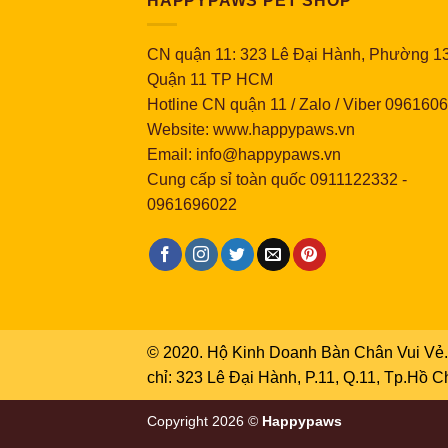
HAPPYPAWS PET SHOP
CN quận 11: 323 Lê Đại Hành, Phường 13
Quận 11 TP HCM
Hotline CN quận 11 / Zalo / Viber 096160
Website: www.happypaws.vn
Email: info@happypaws.vn
Cung cấp sỉ toàn quốc
0911122332
-
0961696022
© 2020. Hộ Kinh Doanh Bàn Chân Vui Vẻ. 
chỉ: 323 Lê Đại Hành, P.11, Q.11, Tp.Hồ 
Copyright 2026 ©
Happypaws