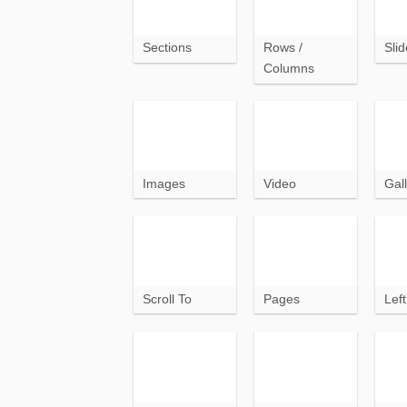
Sections
Rows /
Slid
Columns
Images
Video
Gall
Scroll To
Pages
Lef