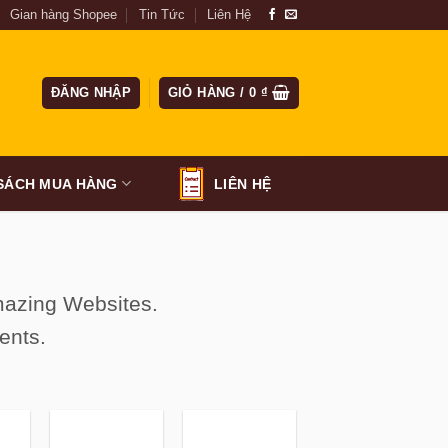
Gian hàng Shopee
Tin Tức
Liên Hệ
ĐĂNG NHẬP
GIỎ HÀNG /
0
₫
SÁCH MUA HÀNG
LIÊN HỆ
amazing Websites.
ents.