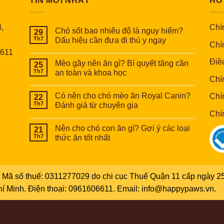
TIN MỚI NHẤT
HỖ
,
Chín
Chó sốt bao nhiêu độ là nguy hiểm?
29
Th7
Dấu hiệu cần đưa đi thú y ngay
Chí
6611
Điề
Mèo gầy nên ăn gì? Bí quyết tăng cần
25
Th7
an toàn và khoa học
Chí
Có nên cho chó mèo ăn Royal Canin?
Chí
22
Th7
Đánh giá từ chuyên gia
Chí
Nên cho chó con ăn gì? Gợi ý các loại
21
Th7
thức ăn tốt nhất
Mã số thuế: 0311277029 do chi cục Thuế Quận 11 cấp ngày 25
Chí Minh. Điện thoại: 0961606611. Email: info@happypaws.vn.