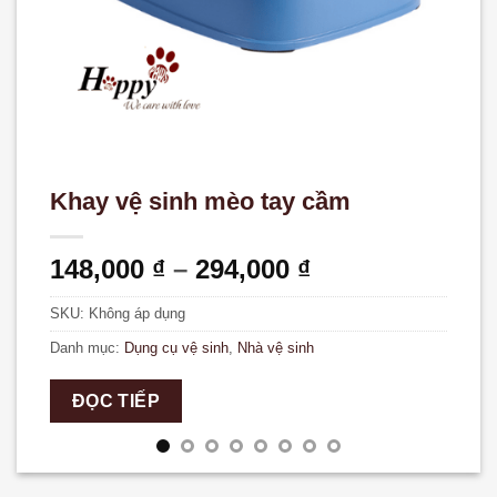
Khay vệ sinh mèo tay cầm
Khoảng
148,000
₫
–
294,000
₫
giá:
SKU:
Không áp dụng
từ
148,000 ₫
Danh mục:
Dụng cụ vệ sinh
,
Nhà vệ sinh
đến
294,000 ₫
ĐỌC TIẾP