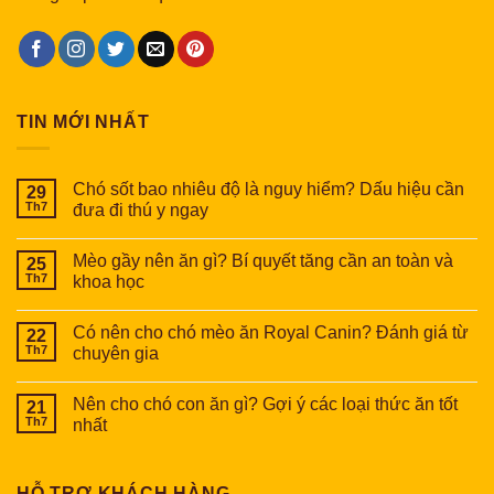
TIN MỚI NHẤT
Chó sốt bao nhiêu độ là nguy hiểm? Dấu hiệu cần
29
Th7
đưa đi thú y ngay
Mèo gầy nên ăn gì? Bí quyết tăng cần an toàn và
25
Th7
khoa học
Có nên cho chó mèo ăn Royal Canin? Đánh giá từ
22
Th7
chuyên gia
Nên cho chó con ăn gì? Gợi ý các loại thức ăn tốt
21
Th7
nhất
HỖ TRỢ KHÁCH HÀNG