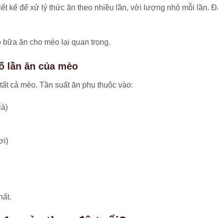
ết kế để xử lý thức ăn theo nhiều lần, với lượng nhỏ mỗi lần. 
hỏ bữa ăn cho mèo lại quan trọng.
ố lần ăn của mèo
tất cả mèo. Tần suất ăn phụ thuộc vào:
ià)
ơi)
hất.