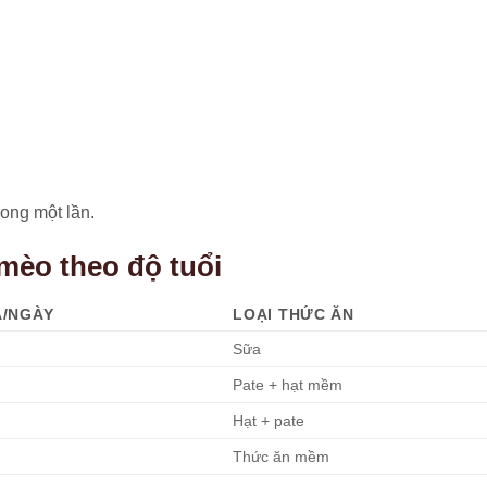
ong một lần.
mèo theo độ tuổi
A/NGÀY
LOẠI THỨC ĂN
Sữa
Pate + hạt mềm
Hạt + pate
Thức ăn mềm