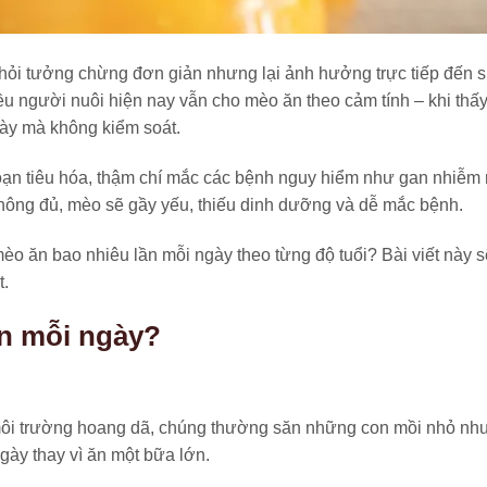
hỏi tưởng chừng đơn giản nhưng lại ảnh hưởng trực tiếp đến 
iều người nuôi hiện nay vẫn cho mèo ăn theo cảm tính – khi thấ
gày mà không kiểm soát.
i loạn tiêu hóa, thậm chí mắc các bệnh nguy hiểm như gan nhiễm
hông đủ, mèo sẽ gầy yếu, thiếu dinh dưỡng và dễ mắc bệnh.
o ăn bao nhiêu lần mỗi ngày theo từng độ tuổi? Bài viết này s
t.
ần mỗi ngày?
 môi trường hoang dã, chúng thường săn những con mồi nhỏ nh
gày thay vì ăn một bữa lớn.