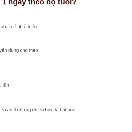
1 ngày theo độ tuổi?
hất để phát triển.
yên dụng cho mèo
u lần
ên ăn ít nhưng nhiều bữa là bắt buộc.