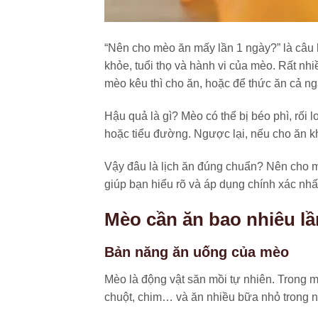
“Nên cho mèo ăn mấy lần 1 ngày?” là câu 
khỏe, tuổi thọ và hành vi của mèo. Rất nh
mèo kêu thì cho ăn, hoặc để thức ăn cả n
Hậu quả là gì? Mèo có thể bị béo phì, rố
hoặc tiểu đường. Ngược lại, nếu cho ăn k
Vậy đâu là lịch ăn đúng chuẩn? Nên cho mè
giúp bạn hiểu rõ và áp dụng chính xác nhấ
Mèo cần ăn bao nhiêu l
Bản năng ăn uống của mèo
Mèo là động vật săn mồi tự nhiên. Trong
chuột, chim… và ăn nhiều bữa nhỏ trong n