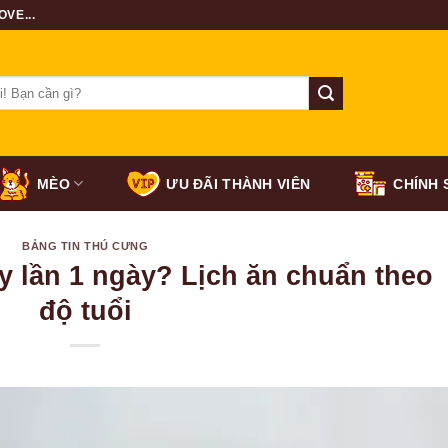
VE...
MÈO
ƯU ĐÃI THÀNH VIÊN
CHÍNH 
BẢNG TIN THÚ CƯNG
 lần 1 ngày? Lịch ăn chuẩn theo
độ tuổi