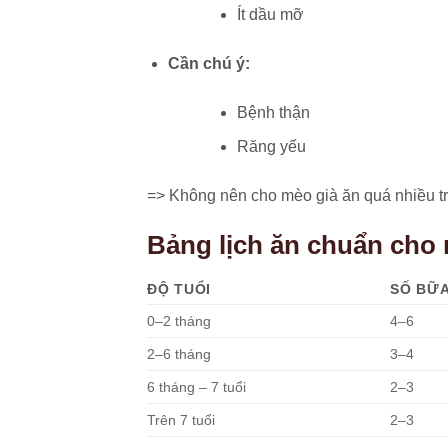
Ít dầu mỡ
Cần chú ý:
Bệnh thận
Răng yếu
=> Không nên cho mèo già ăn quá nhiều tr
Bảng lịch ăn chuẩn cho 
ĐỘ TUỔI
SỐ BỮ
0–2 tháng
4–6
2–6 tháng
3–4
6 tháng – 7 tuổi
2–3
Trên 7 tuổi
2–3