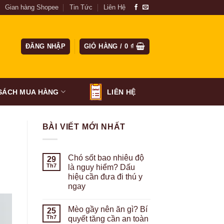
Gian hàng Shopee
Tin Tức
Liên Hệ
ĐĂNG NHẬP
GIỎ HÀNG /
0
₫
SÁCH MUA HÀNG
LIÊN HỆ
BÀI VIẾT MỚI NHẤT
Chó sốt bao nhiêu độ
29
Th7
là nguy hiểm? Dấu
hiệu cần đưa đi thú y
ngay
Mèo gầy nên ăn gì? Bí
25
Th7
quyết tăng cần an toàn