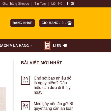
Gian hàng Shopee
Tin Tức
Liên Hệ
ĐĂNG NHẬP
GIỎ HÀNG /
0
₫
SÁCH MUA HÀNG
LIÊN HỆ
BÀI VIẾT MỚI NHẤT
Chó sốt bao nhiêu độ
29
Th7
là nguy hiểm? Dấu
hiệu cần đưa đi thú y
ngay
Mèo gầy nên ăn gì? Bí
25
Th7
quyết tăng cần an toàn