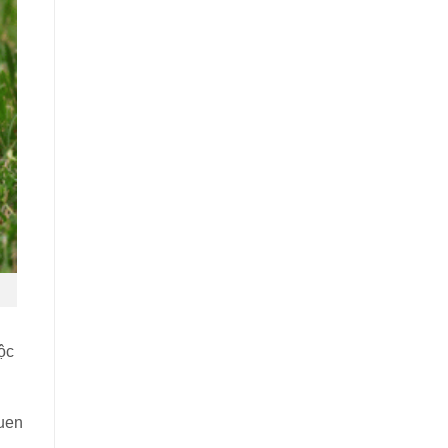
ộc
quen