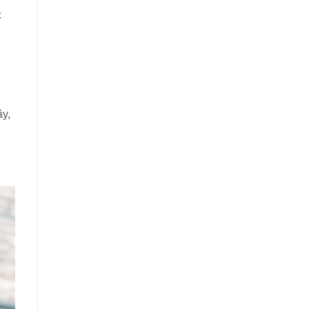
c
ậy,