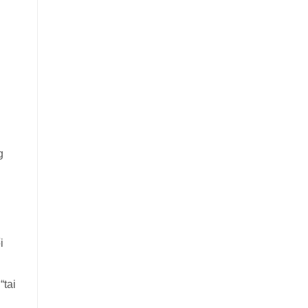
g
i
“tai