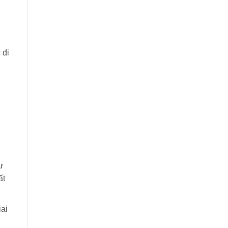
 đi
ư
ất
iai