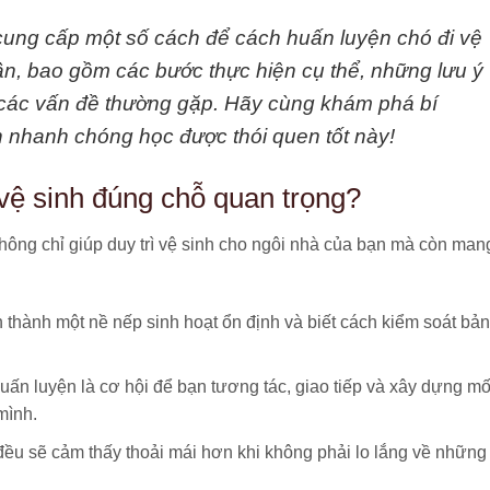
ẽ cung cấp một số cách để cách huấn luyện chó đi vệ
ần, bao gồm các bước thực hiện cụ thể, những lưu ý
t các vấn đề thường gặp. Hãy cùng khám phá bí
 nhanh chóng học được thói quen tốt này!
 vệ sinh đúng chỗ quan trọng?
hông chỉ giúp duy trì vệ sinh cho ngôi nhà của bạn mà còn man
 thành một nề nếp sinh hoạt ổn định và biết cách kiểm soát bản
uấn luyện là cơ hội để bạn tương tác, giao tiếp và xây dựng mố
mình.
ều sẽ cảm thấy thoải mái hơn khi không phải lo lắng về những 