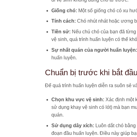
Giống chó:
Một số giống chó có xu hư
Tính cách:
Chó nhút nhát hoặc ương bư
Tiền sử:
Nếu chú chó của bạn đã từng b
vệ sinh, quá trình huấn luyện có thể kh
Sự nhất quán của người huấn luyện
huấn luyện.
Chuẩn bị trước khi bắt đầ
Để quá trình huấn luyện diễn ra suôn sẻ v
Chọn khu vực vệ sinh:
Xác định một kh
sử dụng khay vệ sinh có lót) mà bạn muố
quán.
Sử dụng dây xích:
Luôn dắt chó bằng d
đoạn đầu huấn luyện. Điều này giúp bạn