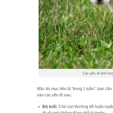
Các yếu tố ảnh hưở
Mặc dù mục tiêu là “trong 1 tuần”, bạn cần
vào các yếu tố sau:
Độ tuổi:
Chó con thường dễ huấn luyện 
đi vệ sinh không đúng chỗ từ trước.