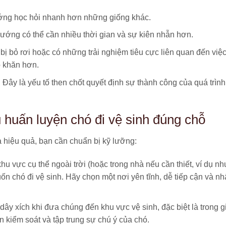
ớng học hỏi nhanh hơn những giống khác.
ớng có thể cần nhiều thời gian và sự kiên nhẫn hơn.
ị bỏ rơi hoặc có những trải nghiệm tiêu cực liên quan đến việc
ó khăn hơn.
:
Đây là yếu tố then chốt quyết định sự thành công của quá trình
u huấn luyện chó đi vệ sinh đúng chỗ
à hiệu quả, bạn cần chuẩn bị kỹ lưỡng:
u vực cụ thể ngoài trời (hoặc trong nhà nếu cần thiết, ví dụ nh
n chó đi vệ sinh. Hãy chọn một nơi yên tĩnh, dễ tiếp cận và nh
ây xích khi đưa chúng đến khu vực vệ sinh, đặc biệt là trong g
 kiểm soát và tập trung sự chú ý của chó.