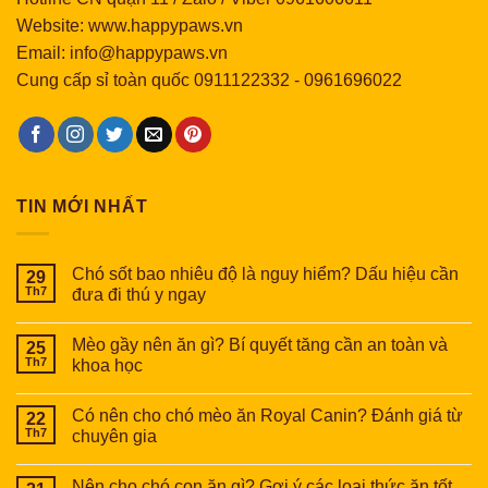
Website: www.happypaws.vn
Email: info@happypaws.vn
Cung cấp sỉ toàn quốc
0911122332
-
0961696022
TIN MỚI NHẤT
Chó sốt bao nhiêu độ là nguy hiểm? Dấu hiệu cần
29
Th7
đưa đi thú y ngay
Mèo gầy nên ăn gì? Bí quyết tăng cần an toàn và
25
Th7
khoa học
Có nên cho chó mèo ăn Royal Canin? Đánh giá từ
22
Th7
chuyên gia
Nên cho chó con ăn gì? Gợi ý các loại thức ăn tốt