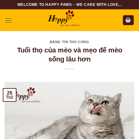
Skip
WELCOME TO HAPPY PAWS – WE CARE WITH LOVE...
to
content
BẢNG TIN THÚ CƯNG
Tuổi thọ của mèo và mẹo để mèo
sống lâu hơn
26
Th2