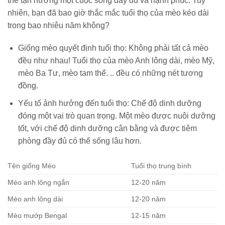
thể tận hưởng một cuộc sống đầy đủ và hạnh phúc. Tuy
nhiên, bạn đã bao giờ thắc mắc tuổi thọ của mèo kéo dài
trong bao nhiêu năm không?
Giống mèo quyết định tuổi thọ: Không phải tất cả mèo
đều như nhau! Tuổi thọ của mèo Anh lông dài, mèo Mỹ,
mèo Ba Tư, mèo tam thể. .. đều có những nét tương
đồng.
Yếu tố ảnh hưởng đến tuổi thọ: Chế độ dinh dưỡng
đóng một vai trò quan trọng. Một mèo được nuôi dưỡng
tốt, với chế độ dinh dưỡng cân bằng và được tiêm
phòng đầy đủ có thể sống lâu hơn.
Tên giống Mèo
Tuổi thọ trung bình
Mèo anh lông ngắn
12-20 năm
Mèo anh lông dài
12-20 năm
Mèo mướp Bengal
12-15 năm