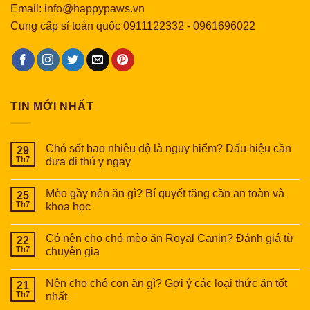
Email: info@happypaws.vn
Cung cấp sỉ toàn quốc
0911122332
-
0961696022
TIN MỚI NHẤT
Chó sốt bao nhiêu độ là nguy hiểm? Dấu hiệu cần
29
Th7
đưa đi thú y ngay
Mèo gầy nên ăn gì? Bí quyết tăng cần an toàn và
25
Th7
khoa học
Có nên cho chó mèo ăn Royal Canin? Đánh giá từ
22
Th7
chuyên gia
Nên cho chó con ăn gì? Gợi ý các loại thức ăn tốt
21
Th7
nhất