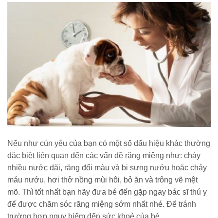
Nếu như cún yêu của bạn có một số dấu hiệu khác thường
đặc biệt liên quan đến các vấn đề răng miệng như: chảy
nhiều nước dãi, răng đổi màu và bị sưng nướu hoặc chảy
máu nướu, hơi thở nồng mùi hôi, bỏ ăn và trông vẽ mệt
mõ. Thì tốt nhất bạn hãy đưa bé đến gặp ngay bác sĩ thú y
để được chăm sóc răng miệng sớm nhất nhé. Để tránh
trường hợp nguy hiểm đến sức khoẻ của bé.