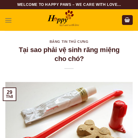
Skip
WELCOME TO HAPPY PAWS – WE CARE WITH LOVE...
to
content
BẢNG TIN THÚ CƯNG
Tại sao phải vệ sinh răng miệng
cho chó?
29
Th8