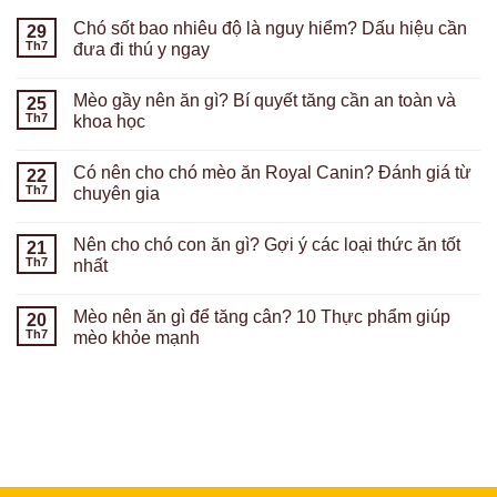
Chó sốt bao nhiêu độ là nguy hiểm? Dấu hiệu cần
29
Th7
đưa đi thú y ngay
Mèo gầy nên ăn gì? Bí quyết tăng cần an toàn và
25
Th7
khoa học
Có nên cho chó mèo ăn Royal Canin? Đánh giá từ
22
Th7
chuyên gia
Nên cho chó con ăn gì? Gợi ý các loại thức ăn tốt
21
Th7
nhất
Mèo nên ăn gì để tăng cân? 10 Thực phẩm giúp
20
Th7
mèo khỏe mạnh