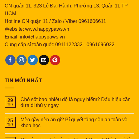
CN quận 11: 323 Lê Đại Hành, Phường 13, Quận 11 TP
HCM
Hotline CN quận 11 / Zalo / Viber 0961606611
Website: www.happypaws.vn
Email: info@happypaws.vn
Cung cấp sỉ toàn quốc
0911122332
-
0961696022
TIN MỚI NHẤT
Chó sốt bao nhiêu độ là nguy hiểm? Dấu hiệu cần
29
Th7
đưa đi thú y ngay
Mèo gầy nên ăn gì? Bí quyết tăng cần an toàn và
25
Th7
khoa học