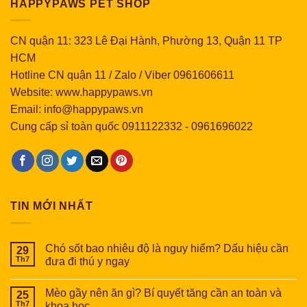
HAPPYPAWS PET SHOP
CN quận 11: 323 Lê Đại Hành, Phường 13, Quận 11 TP
HCM
Hotline CN quận 11 / Zalo / Viber 0961606611
Website: www.happypaws.vn
Email: info@happypaws.vn
Cung cấp sỉ toàn quốc
0911122332
-
0961696022
TIN MỚI NHẤT
Chó sốt bao nhiêu độ là nguy hiểm? Dấu hiệu cần
29
Th7
đưa đi thú y ngay
Mèo gầy nên ăn gì? Bí quyết tăng cần an toàn và
25
Th7
khoa học