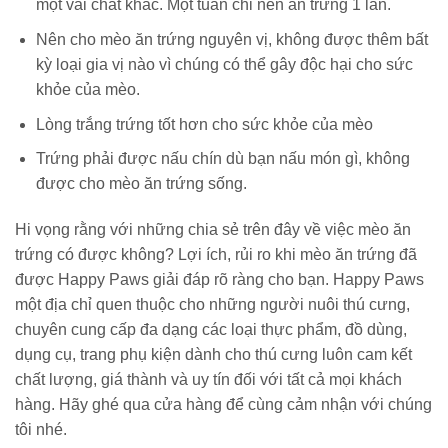
một vài chất khác. Một tuần chỉ nên ăn trứng 1 lần.
Nên cho mèo ăn trứng nguyên vị, không được thêm bất
kỳ loại gia vị nào vì chúng có thể gây độc hại cho sức
khỏe của mèo.
Lòng trắng trứng tốt hơn cho sức khỏe của mèo
Trứng phải được nấu chín dù bạn nấu món gì, không
được cho mèo ăn trứng sống.
Hi vọng rằng với những chia sẻ trên đây về việc mèo ăn
trứng có được không? Lợi ích, rủi ro khi mèo ăn trứng đã
được Happy Paws giải đáp rõ ràng cho bạn. Happy Paws
một địa chỉ quen thuộc cho những người nuôi thú cưng,
chuyên cung cấp đa dạng các loại thực phẩm, đồ dùng,
dụng cụ, trang phụ kiện dành cho thú cưng luôn cam kết
chất lượng, giá thành và uy tín đối với tất cả mọi khách
hàng. Hãy ghé qua cửa hàng để cùng cảm nhận với chúng
tôi nhé.