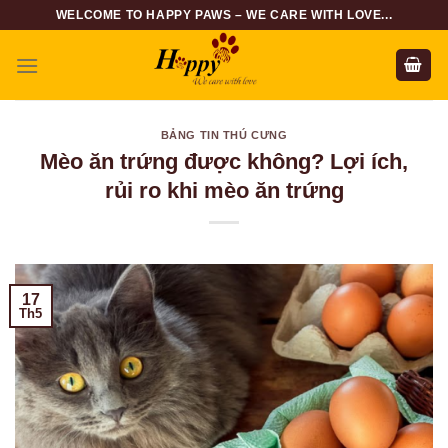
Skip
WELCOME TO HAPPY PAWS – WE CARE WITH LOVE...
to
content
BẢNG TIN THÚ CƯNG
Mèo ăn trứng được không? Lợi ích,
rủi ro khi mèo ăn trứng
17
Th5