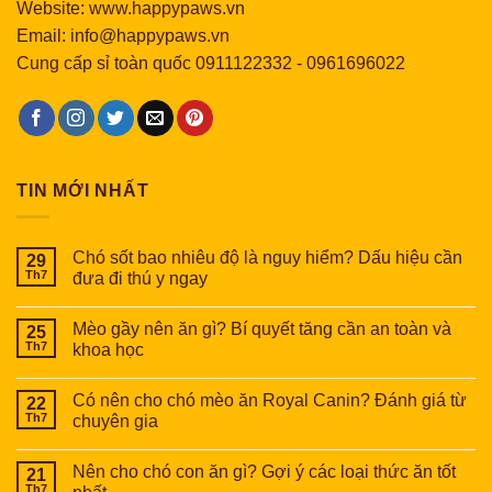
Website: www.happypaws.vn
Email: info@happypaws.vn
Cung cấp sỉ toàn quốc
0911122332
-
0961696022
TIN MỚI NHẤT
Chó sốt bao nhiêu độ là nguy hiểm? Dấu hiệu cần
29
Th7
đưa đi thú y ngay
Mèo gầy nên ăn gì? Bí quyết tăng cần an toàn và
25
Th7
khoa học
Có nên cho chó mèo ăn Royal Canin? Đánh giá từ
22
Th7
chuyên gia
Nên cho chó con ăn gì? Gợi ý các loại thức ăn tốt
21
Th7