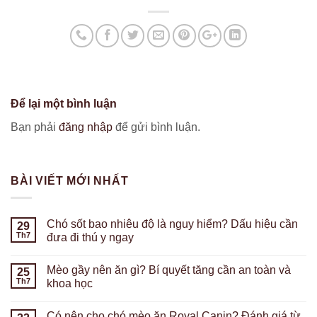
Để lại một bình luận
Bạn phải
đăng nhập
để gửi bình luận.
BÀI VIẾT MỚI NHẤT
Chó sốt bao nhiêu độ là nguy hiểm? Dấu hiệu cần
29
Th7
đưa đi thú y ngay
Mèo gầy nên ăn gì? Bí quyết tăng cần an toàn và
25
Th7
khoa học
Có nên cho chó mèo ăn Royal Canin? Đánh giá từ