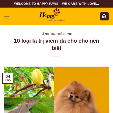
Skip
WELCOME TO HAPPY PAWS – WE CARE WITH LOVE...
to
content
BẢNG TIN THÚ CƯNG
10 loại lá trị viêm da cho chó nên
biết
04
Th5