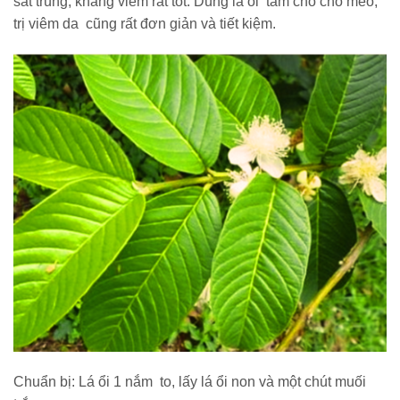
sát trùng, kháng viêm rất tốt. Dùng lá ổi tắm cho chó mèo,
trị viêm da cũng rất đơn giản và tiết kiệm.
Chuẩn bị: Lá ổi 1 nắm to, lấy lá ổi non và một chút muối