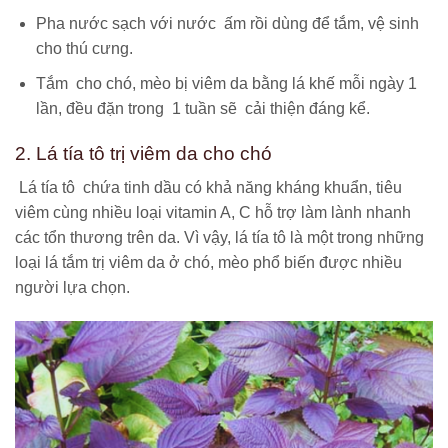
Pha nước sạch với nước ấm rồi dùng để tắm, vệ sinh
cho thú cưng.
Tắm cho chó, mèo bị viêm da bằng lá khế mỗi ngày 1
lần, đều đặn trong 1 tuần sẽ cải thiện đáng kể.
2. Lá tía tô trị viêm da cho chó
Lá tía tô chứa tinh dầu có khả năng kháng khuẩn, tiêu
viêm cùng nhiều loại vitamin A, C hỗ trợ làm lành nhanh
các tổn thương trên da. Vì vậy, lá tía tô là một trong những
loại lá tắm trị viêm da ở chó, mèo phổ biến được nhiều
người lựa chọn.