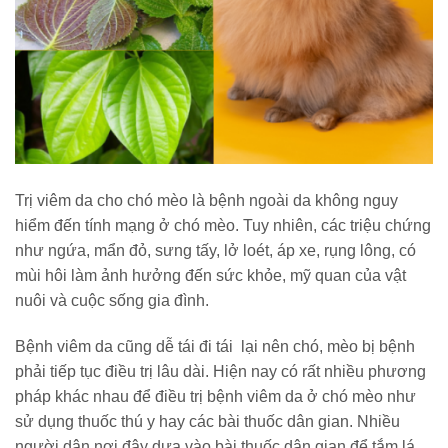
Trị viêm da cho chó mèo là bệnh ngoài da không nguy
hiểm đến tính mạng ở chó mèo. Tuy nhiên, các triệu chứng
như ngứa, mẩn đỏ, sưng tấy, lở loét, áp xe, rụng lông, có
mùi hôi làm ảnh hưởng đến sức khỏe, mỹ quan của vật
nuôi và cuộc sống gia đình.
Bệnh viêm da cũng dễ tái đi tái lại nên chó, mèo bị bệnh
phải tiếp tục điều trị lâu dài. Hiện nay có rất nhiều phương
pháp khác nhau để điều trị bệnh viêm da ở chó mèo như
sử dụng thuốc thú y hay các bài thuốc dân gian. Nhiều
người dân nơi đây dựa vào bài thuốc dân gian để tắm lá