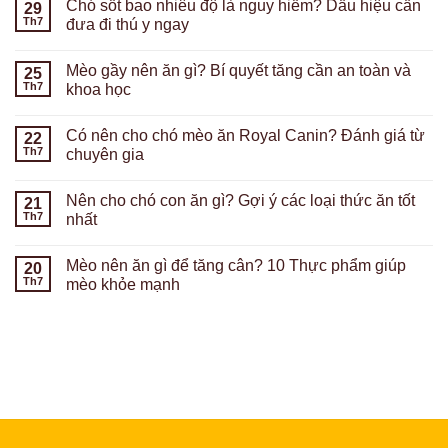
Chó sốt bao nhiêu độ là nguy hiểm? Dấu hiệu cần
29
Th7
đưa đi thú y ngay
Mèo gầy nên ăn gì? Bí quyết tăng cần an toàn và
25
Th7
khoa học
Có nên cho chó mèo ăn Royal Canin? Đánh giá từ
22
Th7
chuyên gia
Nên cho chó con ăn gì? Gợi ý các loại thức ăn tốt
21
Th7
nhất
Mèo nên ăn gì để tăng cân? 10 Thực phẩm giúp
20
Th7
mèo khỏe mạnh