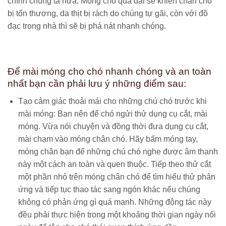
chính chúng ta nữa. Móng cho quá dài sẽ khiến chân chó
bị tổn thương, da thịt bị rách do chúng tự gãi, còn với đồ
đạc trong nhà thì sẽ bị phá nát nhanh chóng.
Để mài móng cho chó nhanh chóng và an toàn
nhất bạn cần phải lưu ý những điểm sau:
Tạo cảm giác thoải mái cho những chú chó trước khi
mài móng: Bạn nên để chó ngửi thử dụng cụ cắt, mài
móng. Vừa nói chuyện và đồng thời đưa dụng cụ cắt,
mài chạm vào móng chân chó. Hãy bấm móng tay,
móng chân bạn để những chú chó nghe được âm thanh
này một cách an toàn và quen thuộc. Tiếp theo thử cắt
một phần nhỏ trên móng chân chó để tìm hiểu thử phản
ứng và tiếp tục thao tác sang ngón khác nếu chúng
không có phản ứng gì quá mạnh. Những động tác này
đều phải thực hiện trong một khoảng thời gian ngày nối