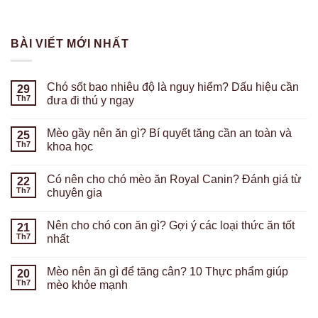
BÀI VIẾT MỚI NHẤT
Chó sốt bao nhiêu độ là nguy hiểm? Dấu hiệu cần
29
Th7
đưa đi thú y ngay
Mèo gầy nên ăn gì? Bí quyết tăng cần an toàn và
25
Th7
khoa học
Có nên cho chó mèo ăn Royal Canin? Đánh giá từ
22
Th7
chuyên gia
Nên cho chó con ăn gì? Gợi ý các loại thức ăn tốt
21
Th7
nhất
Mèo nên ăn gì để tăng cân? 10 Thực phẩm giúp
20
Th7
mèo khỏe mạnh