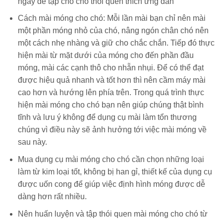
ngày để tập cho chó thói quen thích ứng dần
Cách mài móng cho chó: Mỗi lần mài bạn chỉ nên mài
một phần móng nhỏ của chó, nâng ngón chân chó nên
một cách nhẹ nhàng và giữ cho chắc chắn. Tiếp đó thực
hiện mài từ mặt dưới của móng cho đến phần đầu
móng, mài các cạnh thô cho nhẵn nhụi. Để có thể đạt
được hiệu quả nhanh và tốt hơn thì nên cầm máy mài
cao hơn và hướng lên phía trên. Trong quá trình thực
hiện mài móng cho chó bạn nên giúp chúng thật bình
tĩnh và lưu ý không để dụng cụ mài làm tổn thương
chúng vì điều này sẽ ảnh hưởng tới việc mài móng về
sau này.
Mua dụng cụ mài móng cho chó cần chọn những loại
làm từ kim loại tốt, không bị han gỉ, thiết kế của dụng cụ
được uốn cong để giúp việc định hình móng được dễ
dàng hơn rất nhiều.
Nên huấn luyện và tập thói quen mài móng cho chó từ