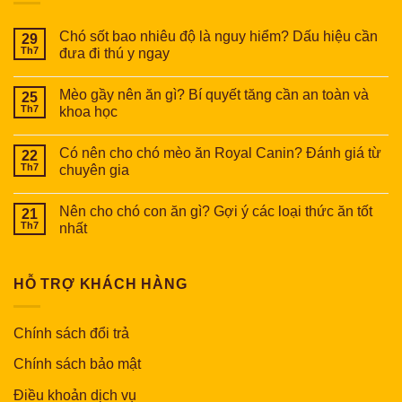
Chó sốt bao nhiêu độ là nguy hiểm? Dấu hiệu cần
29
Th7
đưa đi thú y ngay
Mèo gầy nên ăn gì? Bí quyết tăng cần an toàn và
25
Th7
khoa học
Có nên cho chó mèo ăn Royal Canin? Đánh giá từ
22
Th7
chuyên gia
Nên cho chó con ăn gì? Gợi ý các loại thức ăn tốt
21
Th7
nhất
HỖ TRỢ KHÁCH HÀNG
Chính sách đổi trả
Chính sách bảo mật
Điều khoản dịch vụ