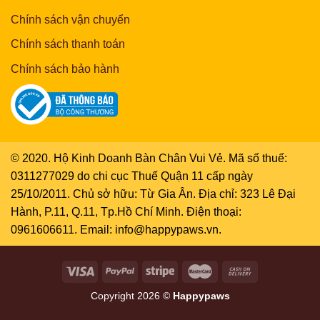
Chính sách vận chuyển
Chính sách thanh toán
Chính sách bảo hành
© 2020. Hộ Kinh Doanh Bàn Chân Vui Vẻ. Mã số thuế:
0311277029 do chi cục Thuế Quận 11 cấp ngày
25/10/2011. Chủ sở hữu: Từ Gia Ân. Địa chỉ: 323 Lê Đại
Hành, P.11, Q.11, Tp.Hồ Chí Minh. Điện thoại:
0961606611. Email: info@happypaws.vn.
Copyright 2026 ©
Happypaws