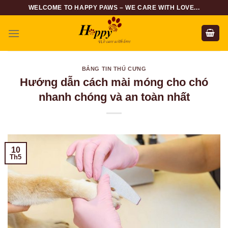
Skip
WELCOME TO HAPPY PAWS – WE CARE WITH LOVE...
to
content
BẢNG TIN THÚ CƯNG
Hướng dẫn cách mài móng cho chó
nhanh chóng và an toàn nhất
10
Th5