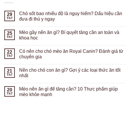
Chó sốt bao nhiêu độ là nguy hiểm? Dấu hiệu cần
29
Th7
đưa đi thú y ngay
Mèo gầy nên ăn gì? Bí quyết tăng cần an toàn và
25
Th7
khoa học
Có nên cho chó mèo ăn Royal Canin? Đánh giá từ
22
Th7
chuyên gia
Nên cho chó con ăn gì? Gợi ý các loại thức ăn tốt
21
Th7
nhất
Mèo nên ăn gì để tăng cân? 10 Thực phẩm giúp
20
Th7
mèo khỏe mạnh