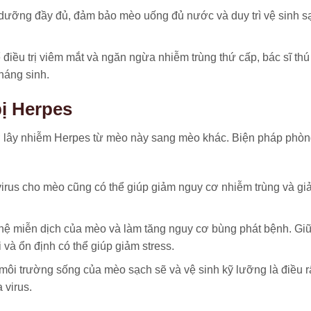
dưỡng đầy đủ, đảm bảo mèo uống đủ nước và duy trì vệ sinh s
 điều trị viêm mắt và ngăn ngừa nhiễm trùng thứ cấp, bác sĩ thú
háng sinh.
ị Herpes
ơ lây nhiễm Herpes từ mèo này sang mèo khác. Biện pháp phò
irus cho mèo cũng có thể giúp giảm nguy cơ nhiễm trùng và gi
u hệ miễn dịch của mèo và làm tăng nguy cơ bùng phát bệnh. Gi
và ổn định có thể giúp giảm stress.
môi trường sống của mèo sạch sẽ và vệ sinh kỹ lưỡng là điều r
 virus.