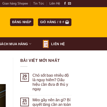
Gian hàng Shopee
Tin Tức
Liên Hệ
ĐĂNG NHẬP
GIỎ HÀNG /
0
₫
SÁCH MUA HÀNG
LIÊN HỆ
BÀI VIẾT MỚI NHẤT
Chó sốt bao nhiêu độ
29
Th7
là nguy hiểm? Dấu
hiệu cần đưa đi thú y
ngay
Mèo gầy nên ăn gì? Bí
25
Th7
quyết tăng cần an toàn