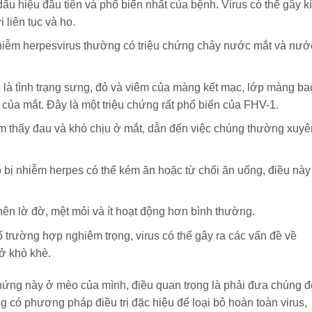
dấu hiệu đầu tiên và phổ biến nhất của bệnh. Virus có thể gây k
 liên tục và ho.
nhiễm herpesvirus thường có triệu chứng chảy nước mắt và nướ
 là tình trạng sưng, đỏ và viêm của màng kết mạc, lớp màng ba
 của mắt. Đây là một triệu chứng rất phổ biến của FHV-1.
ảm thấy đau và khó chịu ở mắt, dẫn đến việc chúng thường xuyê
 bị nhiễm herpes có thể kém ăn hoặc từ chối ăn uống, điều này
 nên lờ đờ, mệt mỏi và ít hoạt động hơn bình thường.
ố trường hợp nghiêm trọng, virus có thể gây ra các vấn đề về
ở khò khè.
hứng này ở mèo của mình, điều quan trọng là phải đưa chúng 
g có phương pháp điều trị đặc hiệu để loại bỏ hoàn toàn virus,