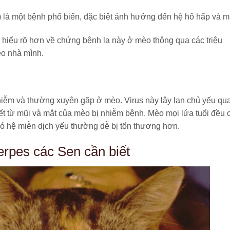
 là một bệnh phổ biến, đặc biệt ảnh hưởng đến hệ hô hấp và m
ạn hiểu rõ hơn về chứng bệnh lạ này ở mèo thông qua các triệu
o nhà mình.
y nhiễm và thường xuyên gặp ở mèo. Virus này lây lan chủ yếu qu
tiết từ mũi và mắt của mèo bị nhiễm bệnh. Mèo mọi lứa tuổi đều 
ó hệ miễn dịch yếu thường dễ bị tổn thương hơn.
erpes các Sen cần biết