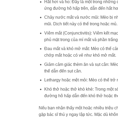
Hắt hơi và ho
: Đây là một trong những 
ứng đường hô hấp trên, dẫn đến hắt hơi
Chảy nước mắt và nước mũi
: Mèo bị 
mũi. Dịch tiết này có thể trong hoặc mủ.
Viêm mắt (Conjunctivitis)
: Viêm kết mạc
phủ mặt trong của mí mắt và phần trắng
Đau mắt và khó mở mắt
: Mèo có thể c
chớp mắt hoặc có vẻ như khó mở mắt.
Giảm cảm giác thèm ăn và sụt cân
: Mèo
thể dẫn đến sụt cân.
Lethargy hoặc mệt mỏi
: Mèo có thể trở
Khó thở hoặc thở khò khè
: Trong một s
đường hô hấp dẫn đến khó thở hoặc th
Nếu bạn nhận thấy một hoặc nhiều triệu c
gặp bác sĩ thú y ngay lập tức. Mặc dù khôn