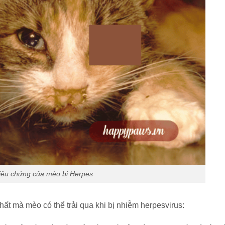
iệu chứng của mèo bị Herpes
ất mà mèo có thể trải qua khi bị nhiễm herpesvirus: