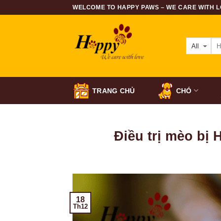
Skip
WELCOME TO HAPPY PAWS – WE CARE WITH LO
to
content
TRANG CHỦ
CHÓ
Điều trị mèo bị 
18
Th12