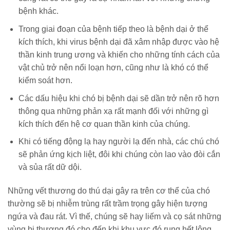
bệnh khác.
Trong giai đoạn của bệnh tiếp theo là bệnh dại ở thể
kích thích, khi virus bệnh dại đã xâm nhập được vào hệ
thần kinh trung ương và khiến cho những tính cách của
vật chủ trở nên nổi loạn hơn, cũng như là khó có thể
kiểm soát hơn.
Các dấu hiệu khi chó bị bệnh dại sẽ dần trở nên rõ hơn
thông qua những phản xạ rất mạnh đối với những gì
kích thích đến hệ cơ quan thần kinh của chúng.
Khi có tiếng động lạ hay người lạ đến nhà, các chú chó
sẽ phản ứng kịch liệt, đôi khi chúng còn lao vào đòi cắn
và sủa rất dữ dội.
Những vết thương do thú dại gây ra trên cơ thể của chó
thường sẽ bị nhiễm trùng rất trầm trọng gây hiện tượng
ngứa và đau rát. Vì thế, chúng sẽ hay liếm và cọ sát những
vùng bị thương đó cho đến khi khu vực đó rụng hết lông