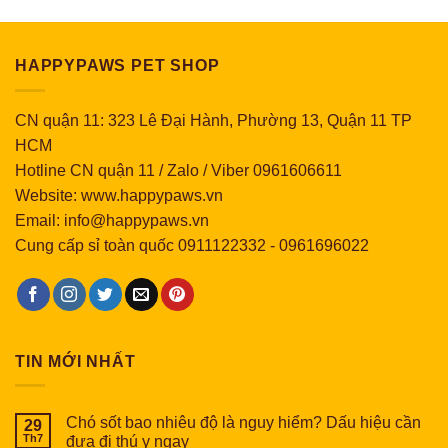
HAPPYPAWS PET SHOP
CN quận 11: 323 Lê Đại Hành, Phường 13, Quận 11 TP
HCM
Hotline CN quận 11 / Zalo / Viber 0961606611
Website: www.happypaws.vn
Email: info@happypaws.vn
Cung cấp sỉ toàn quốc
0911122332
-
0961696022
TIN MỚI NHẤT
Chó sốt bao nhiêu độ là nguy hiểm? Dấu hiệu cần
29
Th7
đưa đi thú y ngay