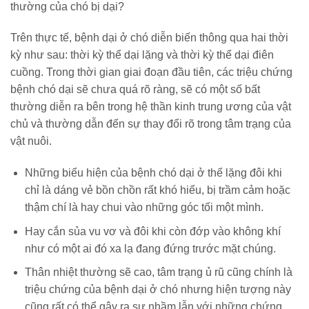
thường của chó bị dại?
Trên thực tế, bệnh dại ở chó diễn biến thông qua hai thời
kỳ như sau: thời kỳ thể dại lặng và thời kỳ thể dại điên
cuồng.
Trong thời gian giai đoạn đầu tiên, các triệu chứng
bệnh chó dại sẽ chưa quá rõ ràng, sẽ có một số bất
thường diễn ra bên trong hệ thần kinh trung ương của vật
chủ và thường dẫn đến sự thay đổi rõ trong tâm trạng của
vật nuôi.
Những biểu hiện của bệnh chó dại ở thể lặng đôi khi
chỉ là dáng vẻ bồn chồn rất khó hiểu, bị trầm cảm hoặc
thậm chí là hay chui vào những góc tối một mình.
Hay cắn sủa vu vơ và đôi khi còn đớp vào không khí
như có một ai đó xa lạ đang đứng trước mặt chúng.
Thân nhiệt thường sẽ cao, tâm trạng ủ rũ cũng chính là
triệu chứng của bệnh dại ở chó nhưng hiện tượng này
cũng rất có thể gây ra sự nhầm lẫn với những chứng