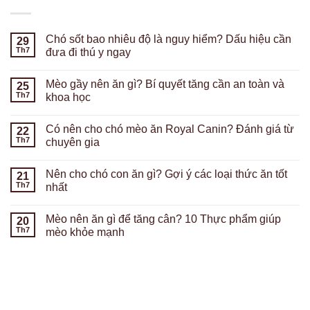
Chó sốt bao nhiêu độ là nguy hiểm? Dấu hiệu cần
29
Th7
đưa đi thú y ngay
Mèo gầy nên ăn gì? Bí quyết tăng cần an toàn và
25
Th7
khoa học
Có nên cho chó mèo ăn Royal Canin? Đánh giá từ
22
Th7
chuyên gia
Nên cho chó con ăn gì? Gợi ý các loại thức ăn tốt
21
Th7
nhất
Mèo nên ăn gì để tăng cân? 10 Thực phẩm giúp
20
Th7
mèo khỏe mạnh