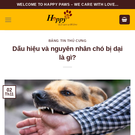
Skip
WELCOME TO HAPPY PAWS – WE CARE WITH LOVE...
to
content
BẢNG TIN THÚ CƯNG
Dấu hiệu và nguyên nhân chó bị dại
là gì?
02
Th11