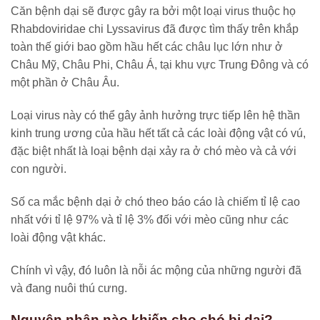
Căn bệnh dại sẽ được gây ra bởi một loại virus thuộc họ
Rhabdoviridae chi Lyssavirus đã được tìm thấy trên khắp
toàn thế giới bao gồm hầu hết các châu lục lớn như ở
Châu Mỹ, Châu Phi, Châu Á, tại khu vực Trung Đông và có
một phần ở Châu Âu.
Loại virus này có thể gây ảnh hưởng trực tiếp lên hệ thần
kinh trung ương của hầu hết tất cả các loài động vật có vú,
đặc biệt nhất là loại bệnh dại xảy ra ở chó mèo và cả với
con người.
Số ca mắc bệnh dại ở chó theo báo cáo là chiếm tỉ lệ cao
nhất với tỉ lệ 97% và tỉ lệ 3% đối với mèo cũng như các
loài động vật khác.
Chính vì vậy, đó luôn là nỗi ác mộng của những người đã
và đang nuôi thú cưng.
Nguyên nhân nào khiến cho chó bị dại?